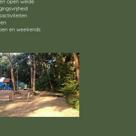
en open weide
gingsvrijheid
activiteiten
gen
mpen en weekends