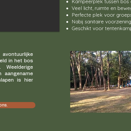
Kampeerplek tussen bos 
Veel licht, ruimte en bewe
Perfecte plek voor groeps
Nabij sanitaire voorzienin
Geschikt voor tentenka
vontuurlijke
eld in het bos
. Weelderige
en aangename
apen is hier
ons.